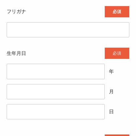
フリガナ
必須
生年月日
必須
年
月
日