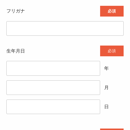
フリガナ
必須
生年月日
必須
年
月
日